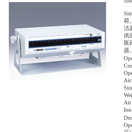
SI
S
荷
洁
供
医
器
Op
Cu
Op
Ai
Si
We
Ai
Io
De
Op