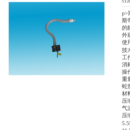
ST
p
斯
的
外
使
技
工作
消耗
操
重量
蛇
材料 
压缩
气流
压缩
5.5