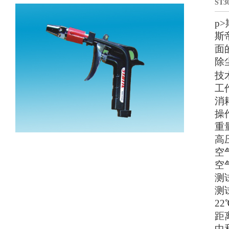
ST
p
斯
面
除
技
工作
消耗
操作
重量
高压
空
空气
测
测
22
距离
中和